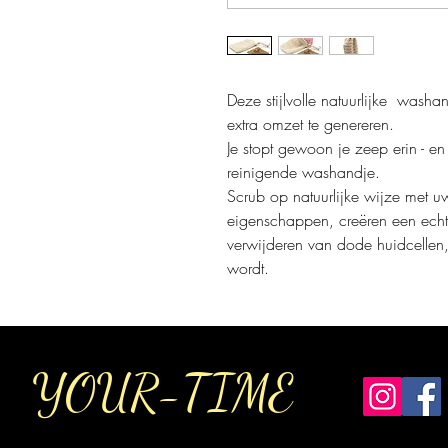
Deze stijlvolle natuurlijke wash
extra omzet te genereren.
Je stopt gewoon je zeep erin - en 
reinigende washandje.
Scrub op natuurlijke wijze met u
eigenschappen, creëren een echt f
verwijderen van dode huidcellen
wordt.
YOUR-TIME