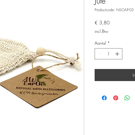
Jute
Productcode: NSOAP-03
Prijs
€ 3,80
incl.Btw
Aantal
*
I