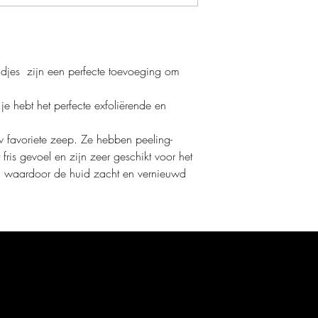
andjes zijn een perfecte toevoeging om
je hebt het perfecte exfoliërende en
w favoriete zeep. Ze hebben peeling-
ris gevoel en zijn zeer geschikt voor het
, waardoor de huid zacht en vernieuwd