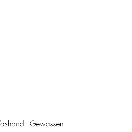
shop
Cadeaubon
Inloggen
Washand - Gewassen