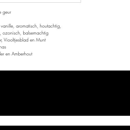
e geur
vanille, aromatisch, houtachtig,
ig, ozonisch, balsemachtig
 Viooltjesblad en Munt
nas
der en Amberhout