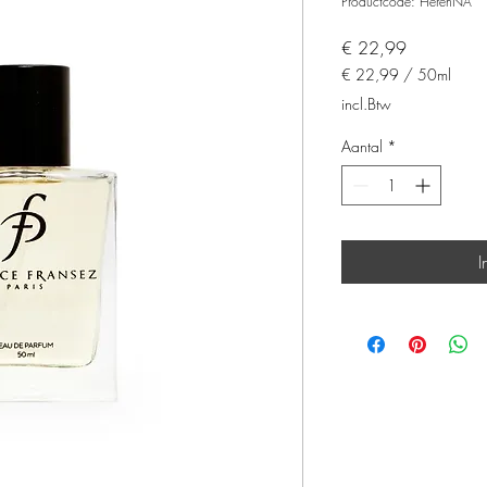
Productcode: HerenNA
Prijs
€ 22,99
€ 22,99
/
50ml
€ 22,99
incl.Btw
per
50
Aantal
*
Milliliters
I