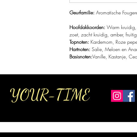
Geurfamilie:
Aromatische Fouger
Hoofdakkoorden:
Warm kruidig, 
zoet, zacht kruidig, amber, fruit
Topnoten:
Kardemom, Roze peper,
Hartnoten:
Salie, Meloen en Ana
Basisnoten:
Vanille, Kastanje, Ce
YOUR-TIME