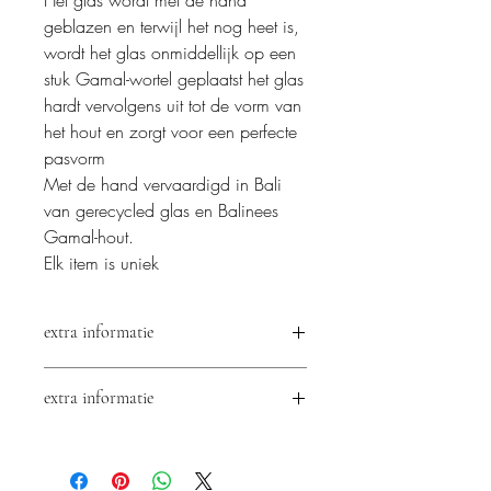
geblazen en terwijl het nog heet is,
wordt het glas onmiddellijk op een
stuk Gamal-wortel geplaatst het glas
hardt vervolgens uit tot de vorm van
het hout en zorgt voor een perfecte
pasvorm
Met de hand vervaardigd in Bali
van gerecycled glas en Balinees
Gamal-hout.
Elk item is uniek
extra informatie
Let op: Door het handgemaakte karakter
extra informatie
van dit product kunnen er kleine
imperfecties in het glas zitten zoals kleine
Afmetingen: Glazen Kan H 18 x D
belletjes en lichte krasjes.
10cm
Inhoud: 0.6 Ltr.