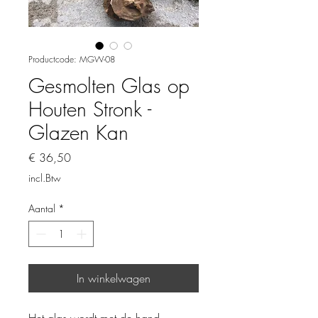
Productcode: MGW-08
Gesmolten Glas op
Houten Stronk -
Glazen Kan
Prijs
€ 36,50
incl.Btw
Aantal
*
In winkelwagen
Het glas wordt met de hand