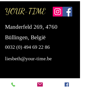
YOUR-TIME
Manderfeld 269, 4760
Büllingen, België
0032 (0) 494 69 22 86
liesbeth@your-time.be
Telefonisch bereikbaar
maandag tem vrijdag van 16:00 -
19:00