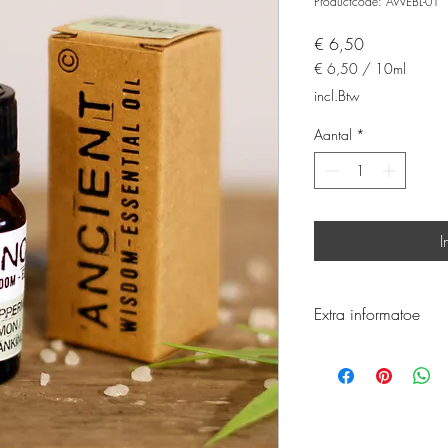
Productcode: AWEBL-01
Prijs
€ 6,50
€ 6,50
/
10ml
€ 6,50
incl.Btw
per
10
Aantal
*
Milliliters
I
Extra informatoe
Voor gebruik goed sc
Omdat deze olie is ge
oliemengsels voor men
aan om te verdunnen m