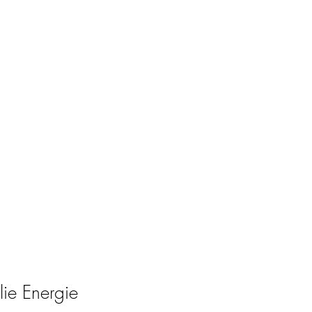
shop
Cadeaubon
Inloggen
lie Energie