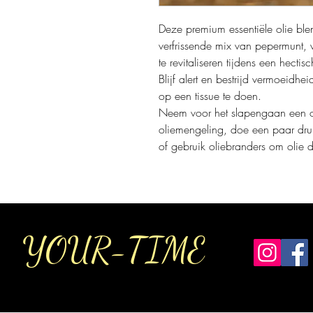
Deze premium essentiële olie blen
verfrissende mix van pepermunt, 
te revitaliseren tijdens een hectis
Blijf alert en bestrijd vermoeidhe
op een tissue te doen.
Neem voor het slapengaan een 
oliemengeling, doe een paar dru
of gebruik oliebranders om olie 
YOUR-TIME