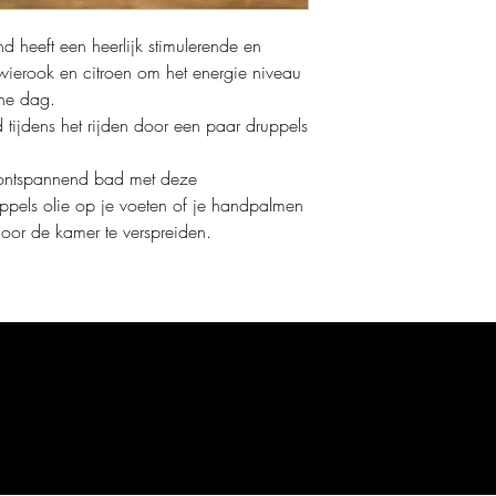
d heeft een heerlijk stimulerende en
wierook en citroen om het energie niveau
che dag.
id tijdens het rijden door een paar druppels
ontspannend bad met deze
ppels olie op je voeten of je handpalmen
door de kamer te verspreiden.