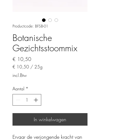
Productcode: BFSB-01
Botanische
Gezichtsstoommix
Prijs
€ 10,50
€ 10,50
/
25g
€ 10,50
incl.Btw
per
25
Aantal
*
Gram
In winkelwagen
Ervaar de verjongende kracht van