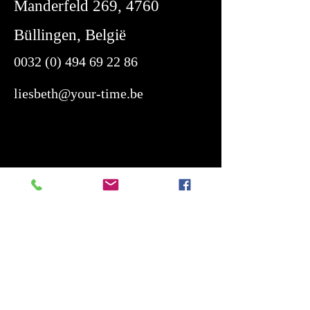
Manderfeld 269, 4760
Büllingen, België
0032 (0) 494 69 22 86
liesbeth@your-time.be
Telefonisch bereikbaar
maandag tem vrijdag van 16:00 -
19:00
Zaterdag van 10:00 - 14:00
Openingstijden: