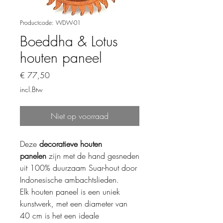
Productcode: WDW-01
Boeddha & Lotus
houten paneel
Prijs
€ 77,50
incl.Btw
Niet op voorraad
Deze
decoratieve houten
panelen
zijn met de hand gesneden
uit 100% duurzaam Suar-hout door
Indonesische ambachtslieden.
Elk houten paneel is een uniek
kunstwerk, met een diameter van
40 cm is het een ideale