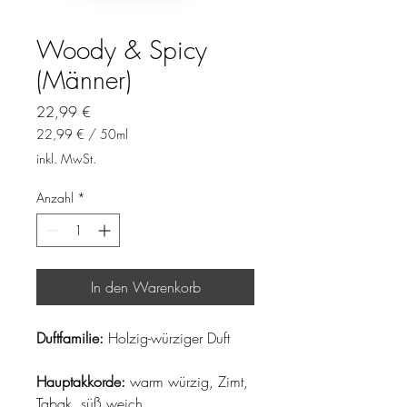
Woody & Spicy
(Männer)
Preis
22,99 €
22,99 €
/
50ml
22,99 €
inkl. MwSt.
pro
50
Anzahl
*
Milliliter
In den Warenkorb
Duftfamilie:
Holzig-würziger Duft
Hauptakkorde:
warm würzig, Zimt,
Tabak, süß weich,