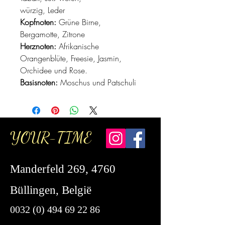
würzig, Leder
Kopfnoten:
Grüne Birne,
Bergamotte, Zitrone
Herznoten:
Afrikanische
Orangenblüte, Freesie, Jasmin,
Orchidee und Rose.
Basisnoten:
Moschus und Patschuli
YOUR-TIME
Manderfeld 269, 4760
Büllingen, België
0032 (0) 494 69 22 86