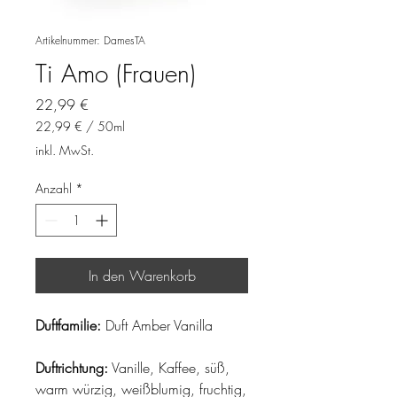
Artikelnummer: DamesTA
Ti Amo (Frauen)
Preis
22,99 €
22,99 €
/
50ml
22,99 €
inkl. MwSt.
pro
50
Anzahl
*
Milliliter
In den Warenkorb
Duftfamilie:
Duft Amber Vanilla
Duftrichtung:
Vanille, Kaffee, süß,
warm würzig, weißblumig, fruchtig,