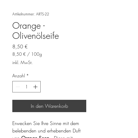
Artikelnummer: ARTS-22
Orange -
Olivenölseife
Preis
8,50 €
8,50 €
/
100g
8,50 €
inkl. MwSt.
pro
100
Anzahl
*
Gramm
In den Warenkorb
Erwecken Sie Ihre Sinne mit dem
belebenden und erhebenden Duft
von
Orange Seep
. Diese mit