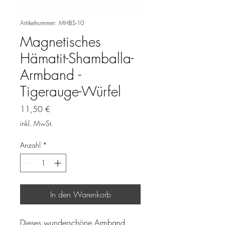
Artikelnummer: MHBS-10
Magnetisches
Hämatit-Shamballa-
Armband -
Tigerauge-Würfel
Preis
11,50 €
inkl. MwSt.
Anzahl
*
In den Warenkorb
Dieses wunderschöne Armband