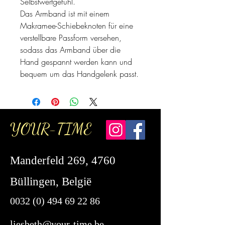
Selbstwertgefühl.
Das Armband ist mit einem
Makramee-Schiebeknoten für eine
verstellbare Passform versehen,
sodass das Armband über die
Hand gespannt werden kann und
bequem um das Handgelenk passt.
YOUR-TIME
Manderfeld 269, 4760
Büllingen, België
0032 (0) 494 69 22 86
liesbeth@your-time.be