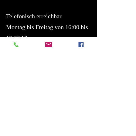
Telefonisch erreichbar
Montag bis Freitag von 16:00 bis
19:00 Uhr
Samstag von 10:00 bis 14:00 Uhr
Öffnungszeiten:
Nach Vereinbarung
Allgemeine Geschäftsbedingungen
Klicken Sie hier