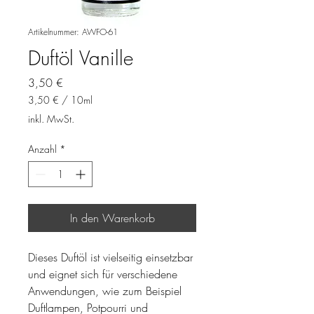
Artikelnummer: AWFO-61
Duftöl Vanille
Preis
3,50 €
3,50 €
/
10ml
3,50 €
inkl. MwSt.
pro
10
Anzahl
*
Milliliter
In den Warenkorb
Dieses Duftöl ist vielseitig einsetzbar
und eignet sich für verschiedene
Anwendungen, wie zum Beispiel
Duftlampen, Potpourri und