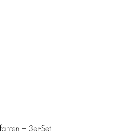
Webshop
More
Anmelden
efanten – 3er-Set