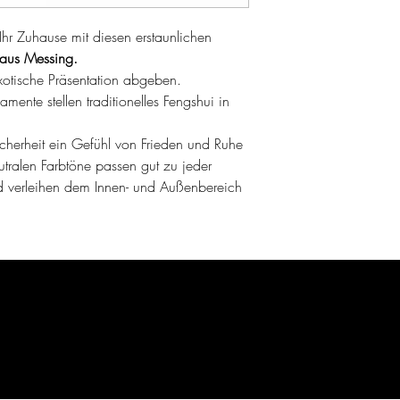
Ihr Zuhause mit diesen erstaunlichen
 aus Messing.
xotische Präsentation abgeben.
amente stellen traditionelles Fengshui in
icherheit ein Gefühl von Frieden und Ruhe
tralen Farbtöne passen gut zu jeder
d verleihen dem Innen- und Außenbereich