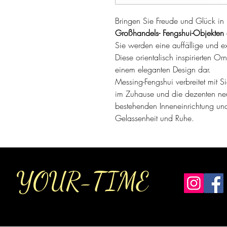
Bringen Sie Freude und Glück in 
Großhandels-
Fengshui-Objekten
Sie werden eine auffällige und e
Diese orientalisch inspirierten Orn
einem eleganten Design dar.
Messing-Fengshui verbreitet mit S
im Zuhause und die dezenten neu
bestehenden Inneneinrichtung un
Gelassenheit und Ruhe.
YOUR-TIME