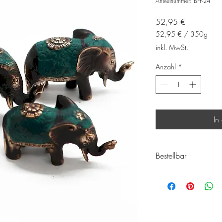
Artikelnummer: BFF-24
Preis
52,95 €
52,95 €
/
350g
52,95 €
inkl. MwSt.
pro
350
Anzahl
*
Gramm
In
Bestellbar
Schicken Sie mir eine E
um diese glücklichen El