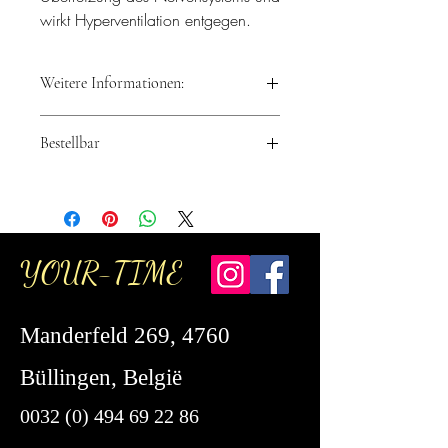
wirkt Hyperventilation entgegen.
Weitere Informationen:
Material: Goldenes Tigerauge
Bestellbar
Handgeschnitzte Handwerkskunst
Einzigartiges und natürliches Mineral,
Schicken Sie mir eine E-Mail, um diese
daher können Farbe und Muster
Glückskatze zu bestellen
variieren
YOUR-TIME
Manderfeld 269, 4760
Büllingen, België
0032 (0) 494 69 22 86