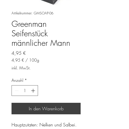
Artikelnummer: GMSOAP-06
Greenman
Seifenstück
männlicher Mann
Preis
4,95 €
4,95 €
/
100g
4,95 €
inkl. MwSt.
pro
100
Anzahl
*
Gramm
In den Warenkorb
Hauptzutaten: Nelken und Salbei.