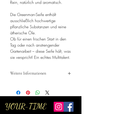
Rein, natürlich und aromatisch.
Die Greenman-Seife enthält
ausschließlich hochwertige
pflanzliche Substanzen und reine
ätherische Öle.
Ob für einen frischen Start in den
Tag oder nach anstrengender
Gartenarbeit – diese Seife hält, was
sie verspricht! Ein echtes Multitalent.
Weitere Informationen
Produziert ohne SLS und Parabene.
Hergestellt in England.
YOUR-TIME