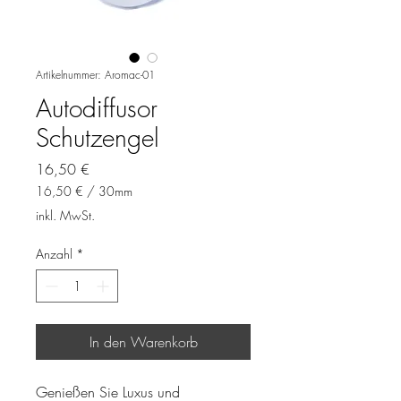
Artikelnummer: Aromac-01
Autodiffusor
Schutzengel
Preis
16,50 €
16,50 €
/
30mm
16,50 €
inkl. MwSt.
pro
30
Anzahl
*
Millimeter
In den Warenkorb
Genießen Sie Luxus und