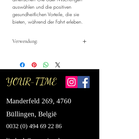
auswählen und die positiven
gesundheitlichen Vorteile, die sie
bieten, während der Fahrt erleben.
Verwendung:
Das Medaillon enthält ein Filzkissen, auf
das ein paar Tropfen Öl gegeben
werden können.
Befestigen Sie das Medaillon an der
YOUR-TIME
Lüftungsklappe Ihres Autos, damit der Duft
zirkulieren kann.
Das Medaillon besteht aus hochwertigem
Manderfeld 269, 4760
Edelstahl und wird mit 10 waschbaren,
saugfähigen und wiederverwendbaren
Büllingen, België
Filzpads in verschiedenen Farben
geliefert.
0032 (0) 494 69 22 86